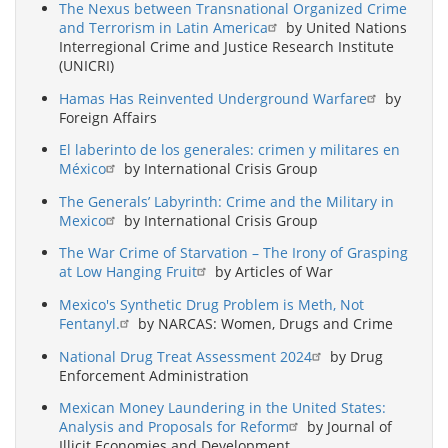
The Nexus between Transnational Organized Crime
and Terrorism in Latin America
by United Nations
Interregional Crime and Justice Research Institute
(UNICRI)
Hamas Has Reinvented Underground Warfare
by
Foreign Affairs
El laberinto de los generales: crimen y militares en
México
by International Crisis Group
The Generals’ Labyrinth: Crime and the Military in
Mexico
by International Crisis Group
The War Crime of Starvation – The Irony of Grasping
at Low Hanging Fruit
by Articles of War
Mexico's Synthetic Drug Problem is Meth, Not
Fentanyl.
by NARCAS: Women, Drugs and Crime
National Drug Treat Assessment 2024
by Drug
Enforcement Administration
Mexican Money Laundering in the United States:
Analysis and Proposals for Reform
by Journal of
Illicit Economies and Development