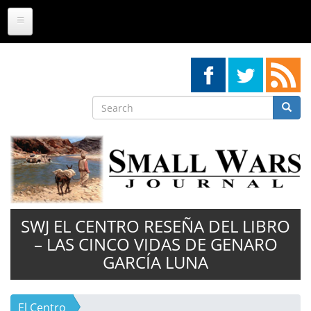
Skip
to
main
content
Search
Searc
Search
SWJ EL CENTRO RESEÑA DEL LIBRO
– LAS CINCO VIDAS DE GENARO
GARCÍA LUNA
El Centro