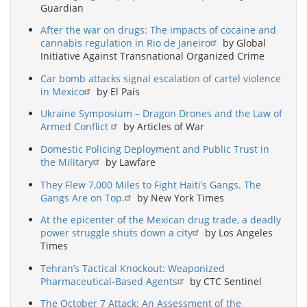
Guardian
After the war on drugs: The impacts of cocaine and
cannabis regulation in Rio de Janeiro
by Global
Initiative Against Transnational Organized Crime
Car bomb attacks signal escalation of cartel violence
in Mexico
by El País
Ukraine Symposium – Dragon Drones and the Law of
Armed Conflict
by Articles of War
Domestic Policing Deployment and Public Trust in
the Military
by Lawfare
They Flew 7,000 Miles to Fight Haiti’s Gangs. The
Gangs Are on Top.
by New York Times
At the epicenter of the Mexican drug trade, a deadly
power struggle shuts down a city
by Los Angeles
Times
Tehran’s Tactical Knockout: Weaponized
Pharmaceutical-Based Agents
by CTC Sentinel
The October 7 Attack: An Assessment of the