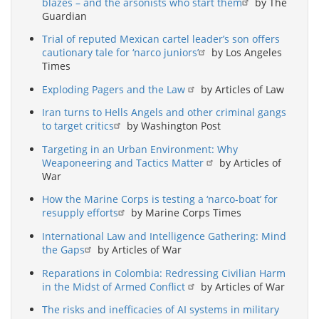
blazes – and the arsonists who start them
by The
Guardian
Trial of reputed Mexican cartel leader’s son offers
cautionary tale for ‘narco juniors’
by Los Angeles
Times
Exploding Pagers and the Law
by Articles of Law
Iran turns to Hells Angels and other criminal gangs
to target critics
by Washington Post
Targeting in an Urban Environment: Why
Weaponeering and Tactics Matter
by Articles of
War
How the Marine Corps is testing a ‘narco-boat’ for
resupply efforts
by Marine Corps Times
International Law and Intelligence Gathering: Mind
the Gaps
by Articles of War
Reparations in Colombia: Redressing Civilian Harm
in the Midst of Armed Conflict
by Articles of War
The risks and inefficacies of AI systems in military