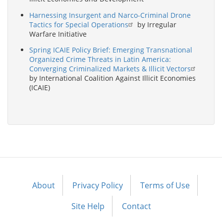
Harnessing Insurgent and Narco-Criminal Drone
Tactics for Special Operations
by Irregular
Warfare Initiative
Spring ICAIE Policy Brief: Emerging Transnational
Organized Crime Threats in Latin America:
Converging Criminalized Markets & Illicit Vectors
by International Coalition Against Illicit Economies
(ICAIE)
About
Privacy Policy
Terms of Use
Footer
menu
Site Help
Contact